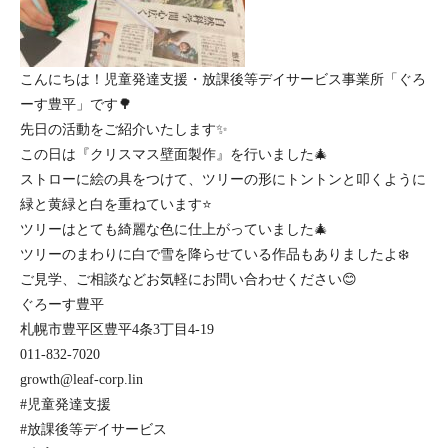
こんにちは！児童発達支援・放課後等デイサービス事業所「ぐろ
ーす豊平」です🌳
先日の活動をご紹介いたします✨
この日は『クリスマス壁面製作』を行いました🎄
ストローに絵の具をつけて、ツリーの形にトントンと叩くように
緑と黄緑と白を重ねています⭐️
ツリーはとても綺麗な色に仕上がっていました🎄
ツリーのまわりに白で雪を降らせている作品もありましたよ❄️
ご見学、ご相談などお気軽にお問い合わせください😊
ぐろーす豊平
札幌市豊平区豊平4条3丁目4-19
011-832-7020
growth@leaf-corp.lin
#児童発達支援
#放課後等デイサービス