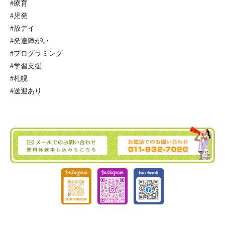
#療育
#児発
#放デイ
#発達障がい
#プログラミング
#学習支援
#札幌
#送迎あり