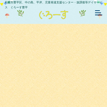
札幌市豊平区、中の島、平岸、児童発達支援センター・放課後等デイサービ
ス ぐろーす豊平