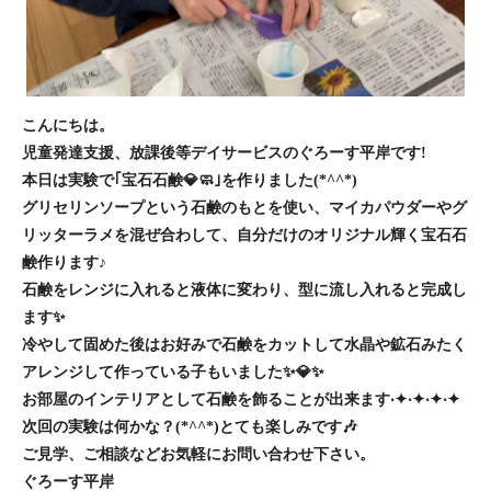
こんにちは。
児童発達支援、放課後等デイサービスのぐろーす平岸です!
本日は実験で｢宝石石鹸💎🧼｣を作りました(*^^*)
グリセリンソープという石鹸のもとを使い、マイカパウダーやグ
リッターラメを混ぜ合わして、自分だけのオリジナル輝く宝石石
鹸作ります♪
石鹸をレンジに入れると液体に変わり、型に流し入れると完成し
ます✨
冷やして固めた後はお好みで石鹸をカットして水晶や鉱石みたく
アレンジして作っている子もいました✨💎✨
お部屋のインテリアとして石鹸を飾ることが出来ます‧✦‧✦‧✦‧✦
次回の実験は何かな？(*^^*)とても楽しみです🎶
ご見学、ご相談などお気軽にお問い合わせ下さい。
ぐろーす平岸