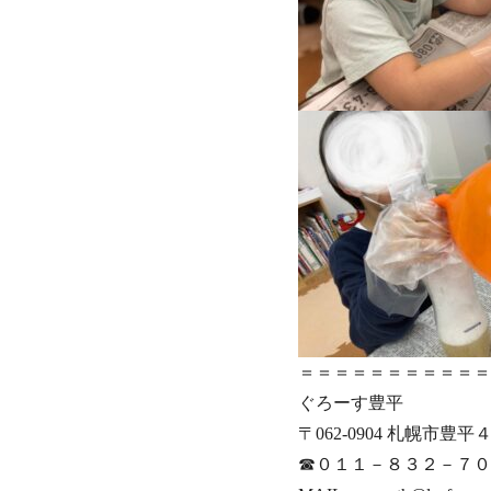
＝＝＝＝＝＝＝＝＝＝＝
‎ぐろーす豊平‎
‎〒062-0904 札幌市
‎☎０１１－８３２－７０