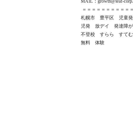
‎MAIL：growth@leaf-corp.l
‎ ＝＝＝＝＝＝＝＝＝＝
札幌市 豊平区 児童発
児発 放デイ 発達障が
不登校 すらら すてむ
無料 体験