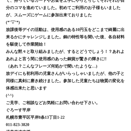
て、持っているカードやお金を上手にやりとりしてそれぞれが自
分のコマを進めていました。初めてご利用のお子様もいました
が、スムーズにゲームに参加出来ておりました
(*’▽’*)
放課後等デイの活動は、使用感のある10円玉をどこまで綺麗に出
来るかにチャレンジしました。銅の特性等を聞いた後、各自材料
を駆使して作業開始！
みんな黙々と取り組みましたが、するとどうでしょう！？あれよ
あれよと言う間に使用感のあった銅貨が驚きの輝きに‼️
（あれ？こんなフレーズ何処かで聞いたような…)
放デイにも初利用の児童さんがいらっしゃいましたが、他の子と
同様に真剣に磨き続けました。参加した児童たちは物質の変化を
体感出来たと思います
(^^)
ご見学、ご相談などお気軽にお問い合わせ下さい。
ぐろーす平岸
札幌市豊平区平岸8条13丁目1-22
011-823-3820