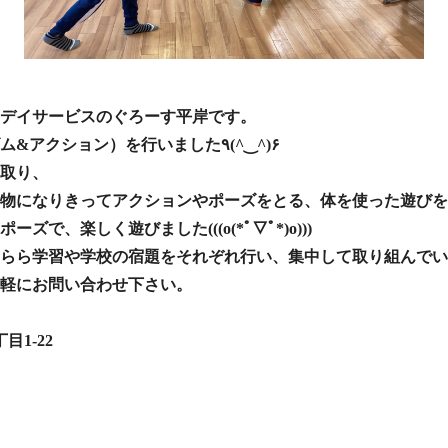
デイサービスのぐろーす平岸です。
本日はリズム遊び（リズム&アクション）を行いました٩(^‿^)۶
取り、
物になりきってアクションやポーズをとる、体を使った遊びを
で、楽しく遊びました(((o(*ﾟ▽ﾟ*)o)))
らら学習や学校の宿題をそれぞれ行い、集中して取り組んでいますo
軽にお問い合わせ下さい。
目1-22