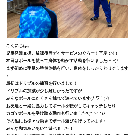
こんにちは。
児童発達支援、放課後等デイサービスのぐろーす平岸です!
本日はボールを使って身体を動かす活動を行いました(^-^)/
まず初めに手足の準備体操を行い、身体をしっかりとほぐします
♪
最初はドリブルの練習を行いました！
ドリブルの加減が少し難しかったですが、
みんなボールにたくさん触れて遊べています(ﾉ´▽｀)ﾉ♪
お友達と一緒に協力してボールを転がしてキャッチしたり
カゴでボールを受け取る動作も行いました٩(*´︶`*)۶
その他にも様々な動きでボール遊びを行っています♪
みんな和気あいあいで遊べました！