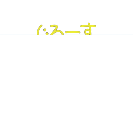
ぐろーす豊平
Tel :
011-832-7020
｜ Fax : 011-832-7020
〒062-0904 北海道札幌市豊平区豊平4条3丁目4-19
ぐろーす平岸
Tel :
011-823-3820
｜ Fax : 011-826-5899
〒062-0938 北海道札幌市豊平区平岸8条13丁目1-22
トップページ
事業内容
コンセプト
ご利用の流れ
施設紹介
使用教材
よくある質問
会社概要
お問い合わせ