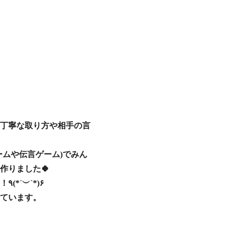
丁寧な取り方や相手の言
ムや伝言ゲーム)でみん
作りました🍀
みなさん、しっかりと聞く力を意識しながらも、真剣に楽しく活動に参加していました！٩(*´︶`*)۶
っています。