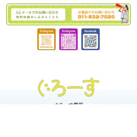
ぐろーす豊平
Tel :
011-832-7020
｜ Fax : 011-832-7020
〒062-0904 北海道札幌市豊平区豊平4条3丁目4-19
ぐろーす平岸