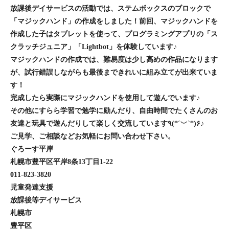
放課後デイサービスの活動では、ステムボックスのブロックで
「マジックハンド」の作成をしました！前回、マジックハンドを
作成した子はタブレットを使って、プログラミングアプリの「ス
クラッチジュニア」「Lightbot」を体験しています♪
マジックハンドの作成では、難易度は少し高めの作品になります
が、試行錯誤しながらも最後まできれいに組み立てが出来ていま
す！
完成したら実際にマジックハンドを使用して遊んでいます♪
その他にすらら学習で勉学に励んだり、自由時間でたくさんのお
友達と玩具で遊んだりして楽しく交流しています٩(*´︶`*)۶♪
ご見学、ご相談などお気軽にお問い合わせ下さい。
ぐろーす平岸
札幌市豊平区平岸8条13丁目1-22
011-823-3820
児童発達支援
放課後等デイサービス
札幌市
豊平区