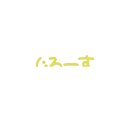
ぐろーす豊平
Tel :
011-832-7020
｜ Fax : 011-832-7020
〒062-0904 北海道札幌市豊平区豊平4条3丁目4-19
ぐろーす平岸
Tel :
011-823-3820
｜ Fax : 011-826-5899
〒062-0938 北海道札幌市豊平区平岸8条13丁目1-22