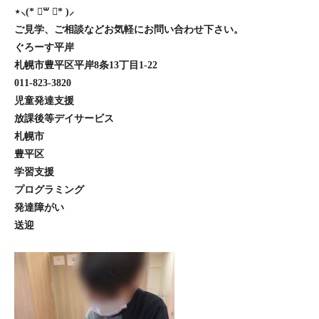
⋆⸜(* ॑꒳ ॑* )⸝
ご見学、ご相談などお気軽にお問い合わせ下さい。
ぐろーす平岸
札幌市豊平区平岸8条13丁目1-22
011-823-3820
児童発達支援
放課後等デイサービス
札幌市
豊平区
学習支援
プログラミング
発達障がい
送迎