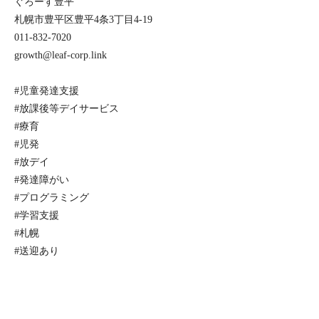
ぐろーす豊平
札幌市豊平区豊平4条3丁目4-19
011-832-7020
growth@leaf-corp.link
#児童発達支援
#放課後等デイサービス
#療育
#児発
#放デイ
#発達障がい
#プログラミング
#学習支援
#札幌
#送迎あり