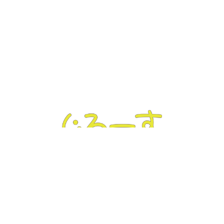
ぐろーす豊平
Tel :
011-832-7020
｜ Fax : 011-832-7020
〒062-0904 北海道札幌市豊平区豊平4条3丁目4-19
ぐろーす平岸
Tel :
011-823-3820
｜ Fax : 011-826-5899