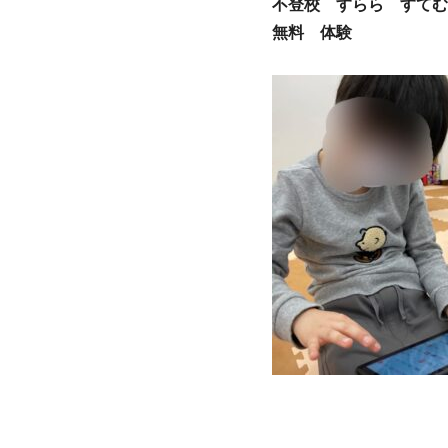
不登校 すらら すてむ
無料 体験