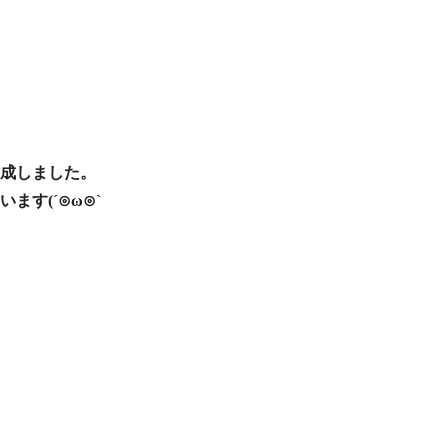
成しました。
す(´⊙ω⊙`