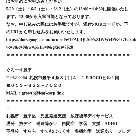
はお早めにお申込みください！
5/29（土）・6/5（土）・6/12（土）の13:00〜14:30に開催いたし
ます。12:30から入室可能となっております。
なお、申し込みの際にはお手数ですが、添付のQRコードか、下
のURLから申し込みをお願いいたします。
https://docs.google.com/forms/d/e/1FAIpQLScPxZfWWrIPK6x7E
vc=0&c=0&w=1&flr=0&gxids=7628
＝＝＝＝＝＝＝＝＝＝＝＝＝＝＝＝＝＝＝＝＝＝＝＝＝＝＝＝＝
＝
ぐろーす豊平
〒062-0904 札幌市豊平４条３丁目４－１９ROCOビル１階
☎０１１－８３２－７０２０
MAIL：growth@leaf-corp.link
＝＝＝＝＝＝＝＝＝＝＝＝＝＝＝＝＝＝＝＝＝＝＝＝＝＝＝＝＝
＝
札幌市 豊平区 児童発達支援 放課後等デイサービス
児発 放デイ 発達障がい 自閉症 学習 支援 ADHD
不登校 すらら すてむぼっくす 多機能型 送迎あり プログ