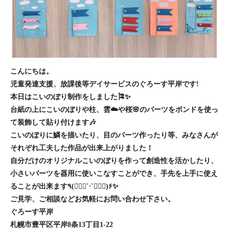
こんにちは。
児童発達支援、放課後等デイサービスのぐろーす平岸です!
本日はこいのぼり制作をしました🎏✨
台紙の上にこいのぼりや柱、雲☁️や桜🌸のパーツをボンドを使っ
て装飾して貼り付けます🎶
こいのぼりに鱗を描いたり、目のパーツ作ったり等、みなさんが
それぞれ工夫した作品が出来上がりました！
自分だけのオリジナルこいのぼりを作って創造性を活かしたり、
小さいパーツを器用に使いこなすことができ、手先を上手に使え
ることが出来ます٩(๑⃙⃘˙ᵕ˙๑⃙⃘)۶✨
ご見学、ご相談などお気軽にお問い合わせ下さい。
ぐろーす平岸
札幌市豊平区平岸8条13丁目1-22