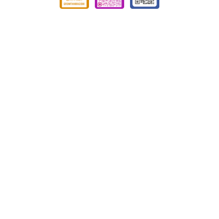
ぐろーす豊平
Tel :
011-832-7020
｜ Fax : 011-832-7020
〒062-0904 北海道札幌市豊平区豊平4条3丁目4-19
ぐろーす平岸
Tel :
011-823-3820
｜ Fax : 011-826-5899
〒062-0938 北海道札幌市豊平区平岸8条13丁目1-22
トップページ
事業内容
コンセプト